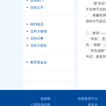
院系部门
“鼎”的正中
信息公开
不仅便于识别
校徽色调为“
容的大气姿态
校内电话
北科大校报
二、校训——
北科记事
“求实”，意
向；“鼎新”
北科大校友
“求实鼎新”
号召，更是学
教育基金会
迎新网
智慧教育平台
心理咨询在线
校友会