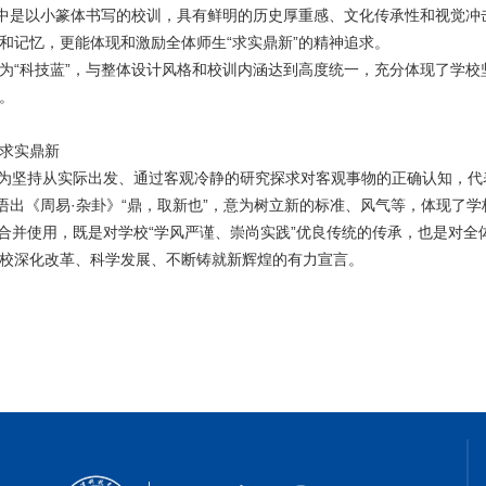
是以小篆体书写的校训，具有鲜明的历史厚重感、文化传承性和视觉冲
和记忆，更能体现和激励全体师生“求实鼎新”的精神追求。
科技蓝”，与整体设计风格和校训内涵达到高度统一，充分体现了学校
。
求实鼎新
为坚持从实际出发、通过客观冷静的研究探求对客观事物的正确认知，代
，语出《周易·杂卦》“鼎，取新也”，意为树立新的标准、风气等，体现了
合并使用，既是对学校“学风严谨、崇尚实践”优良传统的传承，也是对
校深化改革、科学发展、不断铸就新辉煌的有力宣言。