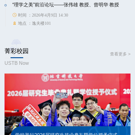
“理学之美”前沿论坛——张伟雄 教授、曾明华 教授
时间 ：2026年4月9日 14:30
地点 ：逸夫楼101
菁彩校园
查看更多 >
USTB Now