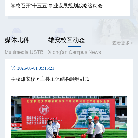
学校召开“十五五”事业发展规划战略咨询会
媒体北科
雄安校区动态
查看更多 >
Multimedia USTB
Xiong'an Campus News
2026-06-01 09:16:21
学校雄安校区主楼主体结构顺利封顶
2026-07-30
2026-07-27
如何让资助政策更好
深耕基础研究，为大
惠及万千学子？
国重器淬炼“钢筋铁骨”