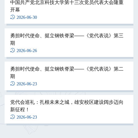
班
中国共产党北京科技大学第十三次党员代表大会隆重
开幕
2026-07-24
2026-06-30
国家材料服役安全科学中心开展“走进雄安·共享未
来”参观实践交流活动
勇担时代使命、挺立钢铁脊梁——《党代表说》第三
期
2026-07-24
2026-06-26
苏州国家实验室到访国家材料服役安全科学中心开展
调研交流
勇担时代使命、挺立钢铁脊梁——《党代表说》第二
期
2026-07-24
2026-06-23
能源与环境工程学院举行第九次研究生代表大会暨研
究生会主席团换届大会
党代会巡礼：扎根未来之城，雄安校区建设阔步迈向
新征程！
2026-07-23
2026-06-23