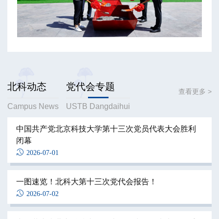
北科动态
党代会专题
查看更多 >
Campus News
USTB Dangdaihui
学校“求实计划”赴辽宁开展暑期研学实践活动
中国共产党北京科技大学第十三次党员代表大会胜利
闭幕
2026-07-28
2026-07-01
化学与生物工程学院召开干部任免会议
一图速览！北科大第十三次党代会报告！
2026-07-27
2026-07-02
我校承办伊犁师范大学辅导员素质能力提升专题培训